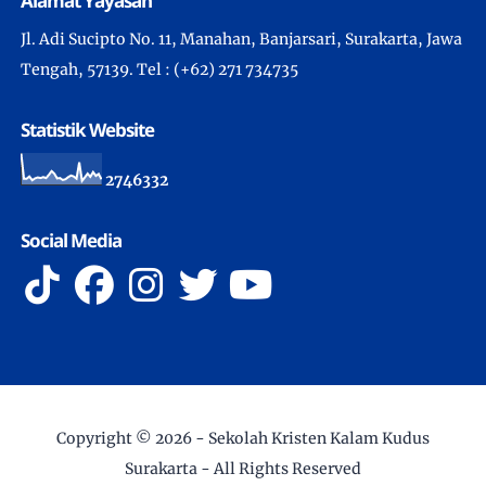
Alamat Yayasan
Jl. Adi Sucipto No. 11, Manahan, Banjarsari, Surakarta, Jawa
Tengah, 57139. Tel : (+62) 271 734735
Statistik Website
2
7
4
6
3
3
2
Social Media
Copyright ©
2026 -
Sekolah Kristen Kalam Kudus
Surakarta
- All Rights Reserved