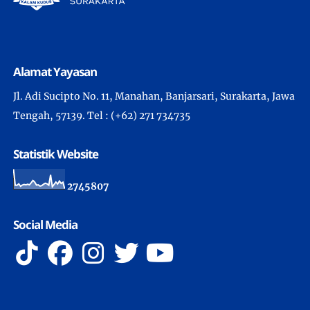
Alamat Yayasan
Jl. Adi Sucipto No. 11, Manahan, Banjarsari, Surakarta, Jawa
Tengah, 57139. Tel : (+62) 271 734735
Statistik Website
2
7
4
5
8
0
7
Social Media