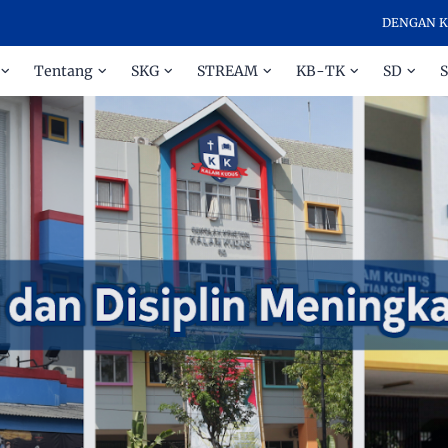
DENGAN KASIH D
Tentang
SKG
STREAM
KB-TK
SD