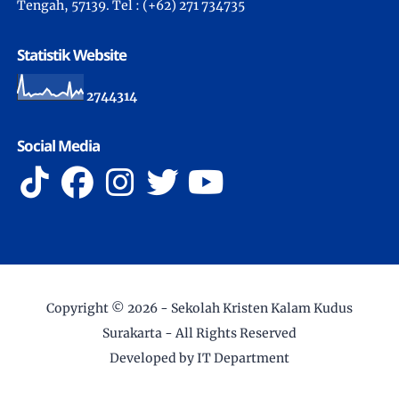
Tengah, 57139. Tel : (+62) 271 734735
Statistik Website
2
7
4
4
3
1
4
Social Media
Copyright ©
2026 -
Sekolah Kristen Kalam Kudus
Surakarta
- All Rights Reserved
Developed by IT Department