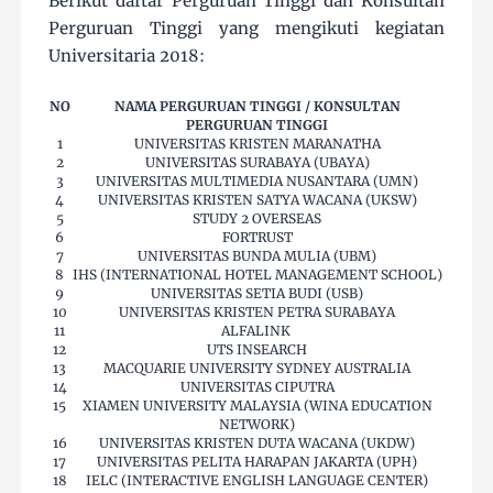
Berikut daftar Perguruan Tinggi dan Konsultan
Perguruan Tinggi yang mengikuti kegiatan
Universitaria 2018:
NO
NAMA PERGURUAN TINGGI / KONSULTAN
PERGURUAN TINGGI
1
UNIVERSITAS KRISTEN MARANATHA
2
UNIVERSITAS SURABAYA (UBAYA)
3
UNIVERSITAS MULTIMEDIA NUSANTARA (UMN)
4
UNIVERSITAS KRISTEN SATYA WACANA (UKSW)
5
STUDY 2 OVERSEAS
6
FORTRUST
7
UNIVERSITAS BUNDA MULIA (UBM)
8
IHS (INTERNATIONAL HOTEL MANAGEMENT SCHOOL)
9
UNIVERSITAS SETIA BUDI (USB)
10
UNIVERSITAS KRISTEN PETRA SURABAYA
11
ALFALINK
12
UTS INSEARCH
13
MACQUARIE UNIVERSITY SYDNEY AUSTRALIA
14
UNIVERSITAS CIPUTRA
15
XIAMEN UNIVERSITY MALAYSIA (WINA EDUCATION
NETWORK)
16
UNIVERSITAS KRISTEN DUTA WACANA (UKDW)
17
UNIVERSITAS PELITA HARAPAN JAKARTA (UPH)
18
IELC (INTERACTIVE ENGLISH LANGUAGE CENTER)