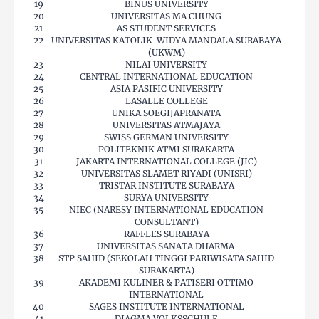
19
BINUS UNIVERSITY
20
UNIVERSITAS MA CHUNG
21
AS STUDENT SERVICES
22
UNIVERSITAS KATOLIK WIDYA MANDALA SURABAYA
(UKWM)
23
NILAI UNIVERSITY
24
CENTRAL INTERNATIONAL EDUCATION
25
ASIA PASIFIC UNIVERSITY
26
LASALLE COLLEGE
27
UNIKA SOEGIJAPRANATA
28
UNIVERSITAS ATMAJAYA
29
SWISS GERMAN UNIVERSITY
30
POLITEKNIK ATMI SURAKARTA
31
JAKARTA INTERNATIONAL COLLEGE (JIC)
32
UNIVERSITAS SLAMET RIYADI (UNISRI)
33
TRISTAR INSTITUTE SURABAYA
34
SURYA UNIVERSITY
35
NIEC (NARESY INTERNATIONAL EDUCATION
CONSULTANT)
36
RAFFLES SURABAYA
37
UNIVERSITAS SANATA DHARMA
38
STP SAHID (SEKOLAH TINGGI PARIWISATA SAHID
SURAKARTA)
39
AKADEMI KULINER & PATISERI OTTIMO
INTERNATIONAL
40
SAGES INSTITUTE INTERNATIONAL
41
DIAGMA VOLKSSCHULE