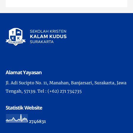
Alamat Yayasan
Jl. Adi Sucipto No. 11, Manahan, Banjarsari, Surakarta, Jawa
Tengah, 57139. Tel : (+62) 271 734735
Statistik Website
2
7
4
6
8
3
1