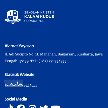
Alamat Yayasan
Jl. Adi Sucipto No. 11, Manahan, Banjarsari, Surakarta, Jawa
Tengah, 57139. Tel : (+62) 271 734735
Statistik Website
2
7
4
6
2
2
2
Social Media