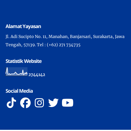
Alamat Yayasan
Jl. Adi Sucipto No. 11, Manahan, Banjarsari, Surakarta, Jawa
Tengah, 57139. Tel : (+62) 271 734735
Statistik Website
2
7
4
4
1
4
2
Social Media