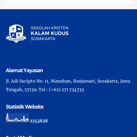
Alamat Yayasan
Jl. Adi Sucipto No. 11, Manahan, Banjarsari, Surakarta, Jawa
Tengah, 57139. Tel : (+62) 271 734735
Statistik Website
2
7
4
3
8
2
8