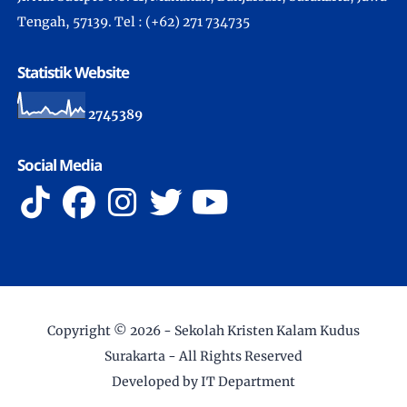
Tengah, 57139. Tel : (+62) 271 734735
Statistik Website
2
7
4
5
3
8
9
Social Media
Copyright ©
2026 -
Sekolah Kristen Kalam Kudus
Surakarta
- All Rights Reserved
Developed by IT Department