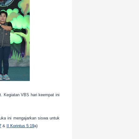
 Kegiatan VBS hari keempat ini
buka ini mengajarkan siswa untuk
7
&
II Korintus 5:19
a)