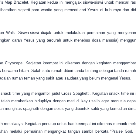
s Map Bracelet. Kegiatan kedua ini mengajak siswa-siswi untuk mencari rasi
diibaratkan seperti para wanita yang mencari-cari Yesus di kuburnya dan di
Moon Walk. Siswa-siswi diajak untuk melakukan permainan yang menyen
ngkan darah Yesus yang tercurah untuk menebus dosa manusia) mengguna
ime Cityscape. Kegiatan keempat ini dikemas dengan kegiatan menggamb
s berwarna hitam. Salah satu rumah diberi tanda bintang sebagai tanda rumah
 adalah rumah teman yang sakit atau saudara yang belum mengenal Yesus.
 snack time yang mengambil judul Cross Spaghetti. Kegiatan snack time in
lah memberikan hidupNya dengan mati di kayu salib agar manusia dapat 
gan menghias spaghetti dengan sosis yang dibentuk salib yang kemudian dim
th me always. Kegiatan penutup untuk hari keempat ini dikemas menarik mel
han melalui permainan mengangkat tangan sambil berkata “Praise God, Pr