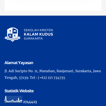
Alamat Yayasan
Jl. Adi Sucipto No. 11, Manahan, Banjarsari, Surakarta, Jawa
Tengah, 57139. Tel : (+62) 271 734735
Statistik Website
2
7
4
4
4
2
3