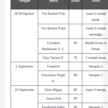
Tanggal
Nama
Kelas
Juara
28-30 Agustus
Tim Basket Putri
Juara 2 medali
perak
Tim Basket Putra
Juara 3 medali
perunggu
Cornelius
8F
Medali Emas &
Beethoven V. C.
Perak
Citra Tamara E.
7E
2 medali emas
1 September
Frederick
Harapan 1
Vincentius Roger
9A
Harapan 1
K.
24 September
Dave Wijaya
9F
Juara 3 beregu
Jesua Axel
9F
Ferdinand Halim
9F
Harapan 1