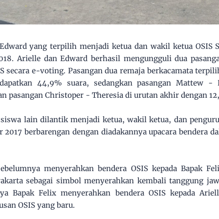
 Edward yang terpilih menjadi ketua dan wakil ketua OSIS
018. Arielle dan Edward berhasil mengungguli dua pasanga
IS secara e-voting. Pasangan dua remaja berkacamata terpili
dapatkan 44,9% suara, sedangkan pasangan Mattew - R
n pasangan Christoper - Theresia di urutan akhir dengan 12
 siswa lain dilantik menjadi ketua, wakil ketua, dan pengur
er 2017 berbarengan dengan diadakannya upacara bendera d
sebelumnya menyerahkan bendera OSIS kepada Bapak Feli
akarta sebagai simbol menyerahkan kembali tanggung ja
nya Bapak Felix menyerahkan bendera OSIS kepada Ariell
usan OSIS yang baru.