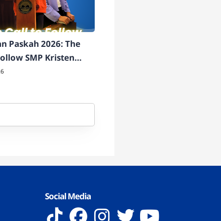
n Paskah 2026: The
 Follow SMP Kristen
udus Surakarta
26
Social Media