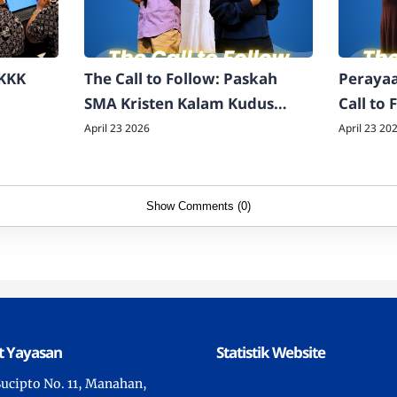
SKKK
The Call to Follow: Paskah
Perayaa
SMA Kristen Kalam Kudus
Call to
Surakarta 2026
Kalam K
April 23 2026
April 23 20
Show Comments (0)
t Yayasan
Statistik Website
 Sucipto No. 11, Manahan,