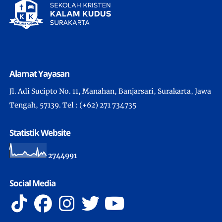
Alamat Yayasan
Jl. Adi Sucipto No. 11, Manahan, Banjarsari, Surakarta, Jawa
Tengah, 57139. Tel : (+62) 271 734735
Statistik Website
2
7
4
4
9
9
1
Social Media