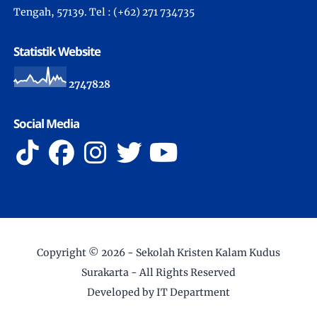
Tengah, 57139. Tel : (+62) 271 734735
Statistik Website
2
7
4
7
8
2
8
Social Media
Copyright ©
2026 -
Sekolah Kristen Kalam Kudus
Surakarta
- All Rights Reserved
Developed by IT Department