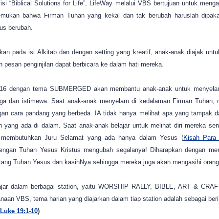
si “Biblical Solutions for Life”, LifeWay melalui VBS bertujuan untuk men
mukan bahwa Firman Tuhan yang kekal dan tak berubah haruslah dipakai
rus berubah.
n pada isi Alkitab dan dengan setting yang kreatif, anak-anak diajak u
 pesan penginjilan dapat berbicara ke dalam hati mereka.
 2016 dengan tema SUBMERGED akan membantu anak-anak untuk menyelam
rga dan istimewa. Saat anak-anak menyelam di kedalaman Firman Tuhan
an cara pandang yang berbeda. IA tidak hanya melihat apa yang tampak dar
h yang ada di dalam. Saat anak-anak belajar untuk melihat diri mereka sen
g membutuhkan Juru Selamat yang ada hanya dalam Yesus (
Kisah Para
gan Tuhan Yesus Kristus mengubah segalanya! Diharapkan dengan meng
ntang Tuhan Yesus dan kasihNya sehingga mereka juga akan mengasihi orang 
lajar dalam berbagai station, yaitu WORSHIP RALLY, BIBLE, ART & CR
aan VBS, tema harian yang diajarkan dalam tiap station adalah sebagai beri
Luke 19:1-10
)