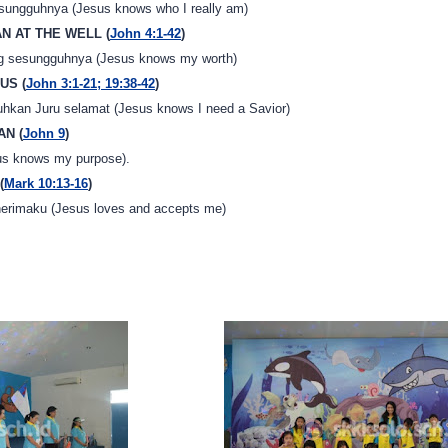
sungguhnya (Jesus knows who I really am)
N AT THE WELL (
John 4:1-42
)
ng sesungguhnya (Jesus knows my worth)
US (
John 3:1-21; 19:38-42
)
kan Juru selamat (Jesus knows I need a Savior)
AN (
John 9
)
us knows my purpose).
(
Mark 10:13-16
)
erimaku (Jesus loves and accepts me)