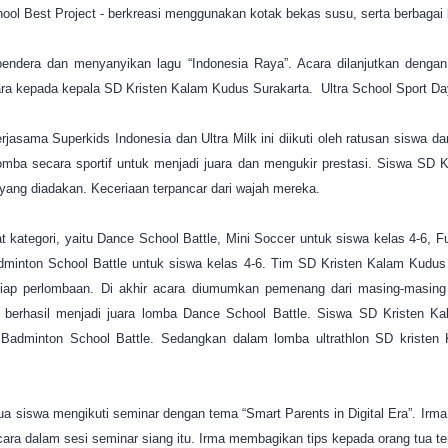
ol Best Project - berkreasi menggunakan kotak bekas susu, serta berbagai
bendera dan menyanyikan lagu “Indonesia Raya”. Acara dilanjutkan denga
ra kepada kepala SD Kristen Kalam Kudus Surakarta. Ultra School Sport Day
rjasama Superkids Indonesia dan Ultra Milk ini diikuti oleh ratusan siswa da
rlomba secara sportif untuk menjadi juara dan mengukir prestasi. Siswa SD
 yang diadakan. Keceriaan terpancar dari wajah mereka.
kategori, yaitu Dance School Battle, Mini Soccer untuk siswa kelas 4-6, Fun 
adminton School Battle untuk siswa kelas 4-6. Tim SD Kristen Kalam Kudus
iap perlombaan. Di akhir acara diumumkan pemenang dari masing-masing
berhasil menjadi juara lomba Dance School Battle. Siswa SD Kristen Kal
Badminton School Battle. Sedangkan dalam lomba ultrathlon SD kristen 
a siswa mengikuti seminar dengan tema “Smart Parents in Digital Era”. Irma
ara dalam sesi seminar siang itu. Irma membagikan tips kepada orang tua t