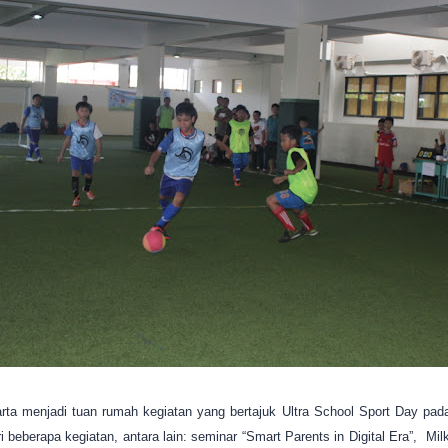
ta menjadi tuan rumah kegiatan yang bertajuk Ultra School Sport Day pad
ri beberapa kegiatan, antara lain: seminar “Smart Parents in Digital Era”, Mi