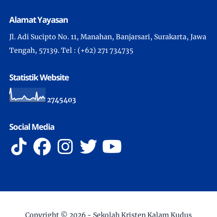
Alamat Yayasan
Jl. Adi Sucipto No. 11, Manahan, Banjarsari, Surakarta, Jawa
Tengah, 57139. Tel : (+62) 271 734735
Statistik Website
2
7
4
5
4
0
3
Social Media
Copyright ©
2026 -
Sekolah Kristen Kalam Kudus