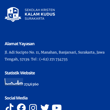
Alamat Yayasan
Jl. Adi Sucipto No. 11, Manahan, Banjarsari, Surakarta, Jawa
Tengah, 57139. Tel : (+62) 271 734735
Statistik Website
2
7
4
6
3
6
0
Social Media