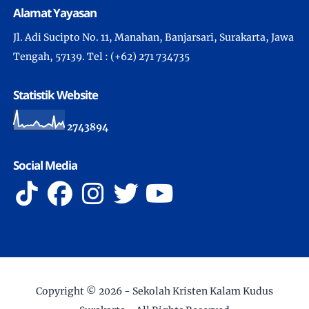
Alamat Yayasan
Jl. Adi Sucipto No. 11, Manahan, Banjarsari, Surakarta, Jawa
Tengah, 57139. Tel : (+62) 271 734735
Statistik Website
2
7
4
3
8
9
4
Social Media
Copyright ©
2026 -
Sekolah Kristen Kalam Kudus