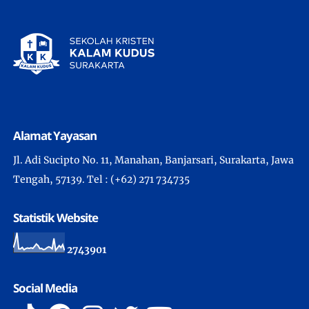
Alamat Yayasan
Jl. Adi Sucipto No. 11, Manahan, Banjarsari, Surakarta, Jawa
Tengah, 57139. Tel : (+62) 271 734735
Statistik Website
2
7
4
3
9
0
1
Social Media