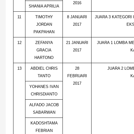
2016
SHANIA APRILIA
11
TIMOTHY
8 JANUARI
JUARA 3 KATEGORI 
JORDAN
2017
EKS
PAKPAHAN
12
ZEFANYA
21 JANUARI
JUARA 1 LOMBA M
GRACIA
2017
K
HARTONO
13
ABDIEL CHRIS
28
JUARA 2 LOM
TANTO
FEBRUARI
K
2017
YOHANES IVAN
CHRISDIANTO
ALFADO JACOB
SABARWAN
KADOSHTAMA
FEBRIAN