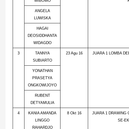
WIBOWO
ANGELA
LUWISKA
HAGAI
DEOSIDDHANTA
WIDAGDO
3
TANNYA
23 Agu 16
JUARA 1 LOMBA DE
SUBIARTO
YONATHAN
PRASETYA
ONGKOWIJOYO
RUBENT
DETYAMULIA
4
KANIA AMANDA
8 Okt 16
JUARA 1 DRAWING 
LINGGO
SE-E
RAHARDJO