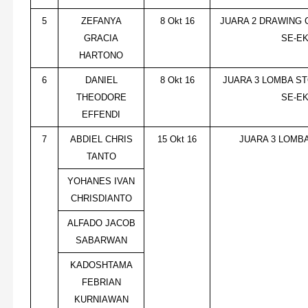
5
ZEFANYA
8 Okt 16
JUARA 2 DRAWING 
GRACIA
SE-E
HARTONO
6
DANIEL
8 Okt 16
JUARA 3 LOMBA ST
THEODORE
SE-E
EFFENDI
7
ABDIEL CHRIS
15 Okt 16
JUARA 3 LOMBA
TANTO
YOHANES IVAN
CHRISDIANTO
ALFADO JACOB
SABARWAN
KADOSHTAMA
FEBRIAN
KURNIAWAN