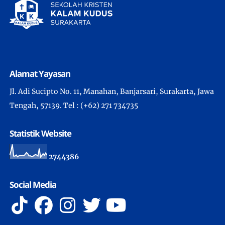
Alamat Yayasan
Jl. Adi Sucipto No. 11, Manahan, Banjarsari, Surakarta, Jawa
Tengah, 57139. Tel : (+62) 271 734735
Statistik Website
2
7
4
4
3
8
6
Social Media