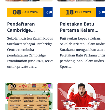
08
18
0
0
JAN
2024
DEC
2023
Pendaftaran
Peletakan Batu
Cambridge
Pertama Kalam
Examination June
Kudus Sport Center
Sekolah Kristen Kalam Kudus
Puji syukur kepada Tuhan,
2024 Series untuk
dan Gedung Lab SMA
Surakarta sebagai Cambridge
Sekolah Kristen Kalam Kudus
Private Candidates
Kristen Kalam Kudus
Centre membuka
Surakarta mengadakan acara
Sukoharjo
pendafataran Cambridge
Peletakan Batu Pertama untuk
Examination June 2024 series
pembangunan Kalam Kudus
untuk private can...
Sport ...