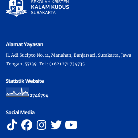
Alamat Yayasan
Jl. Adi Sucipto No. 11, Manahan, Banjarsari, Surakarta, Jawa
Tengah, 57139. Tel : (+62) 271 734735
Statistik Website
2
7
4
6
7
9
4
Social Media