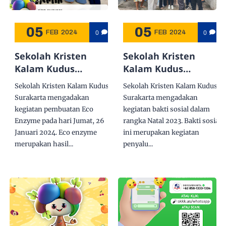
05
05
0
0
FEB
2024
FEB
2024
Sekolah Kristen
Sekolah Kristen
Kalam Kudus
Kalam Kudus
Surakarta Membuat
Surakarta
Sekolah Kristen Kalam Kudus
Sekolah Kristen Kalam Kudus
Eco Enzyme
Menyalurkan
Surakarta mengadakan
Surakarta mengadakan
Persembahan Natal
kegiatan pembuatan Eco
kegiatan bakti sosial dalam
Siswa Lewat Bakti
Enzyme pada hari Jumat, 26
rangka Natal 2023. Bakti sosial
Sosial
Januari 2024. Eco enzyme
ini merupakan kegiatan
merupakan hasil...
penyalu...