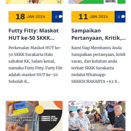
18
11
0
0
JAN
2024
JAN
2024
Futty Fitty: Maskot
Sampaikan
HUT ke-50 SKKK
Pertanyaan, Kritik,
Surakarta
Saran, dan Keluhan
Perkenalan Maskot HUT ke-
Kami Siap Membantu Anda
Anda Terkait SKKK
50 SKKK Surakarta Halo
Sampaikan pertanyaan, kritik,
Surakarta Melalui
sahabat KK, Salam kenal,
saran, dan keluhan anda
Whatsapp
namaku Futty Fitty. Futty Fitty
terkait SKKK Surakarta
adalah maskot HUT ke-50
melalui Whatsapp:
Sekolah K...
SKKKSURAKARTA +62 8...