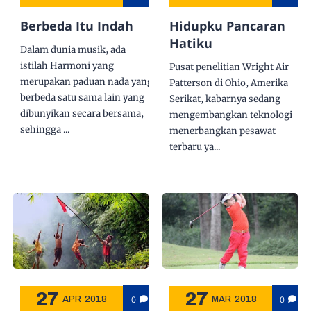
Berbeda Itu Indah
Hidupku Pancaran
Hatiku
Dalam dunia musik, ada
istilah Harmoni yang
Pusat penelitian Wright Air
merupakan paduan nada yang
Patterson di Ohio, Amerika
berbeda satu sama lain yang
Serikat, kabarnya sedang
dibunyikan secara bersama,
mengembangkan teknologi
sehingga ...
menerbangkan pesawat
terbaru ya...
27
27
0
0
APR
2018
MAR
2018