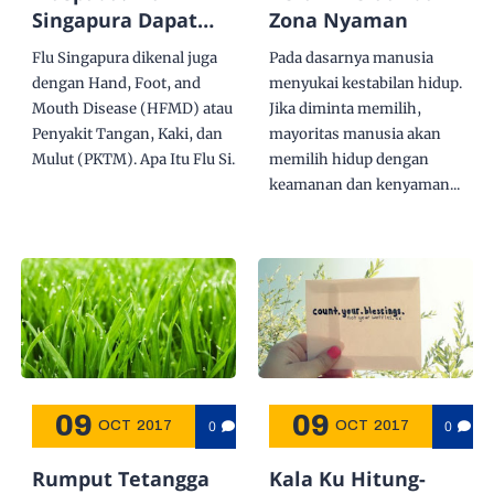
Singapura Dapat
Zona Nyaman
Menular dengan
Flu Singapura dikenal juga
Pada dasarnya manusia
Mudah
dengan Hand, Foot, and
menyukai kestabilan hidup.
Mouth Disease (HFMD) atau
Jika diminta memilih,
Penyakit Tangan, Kaki, dan
mayoritas manusia akan
Mulut (PKTM). Apa Itu Flu Si...
memilih hidup dengan
keamanan dan kenyaman...
09
09
0
0
OCT
2017
OCT
2017
Rumput Tetangga
Kala Ku Hitung-