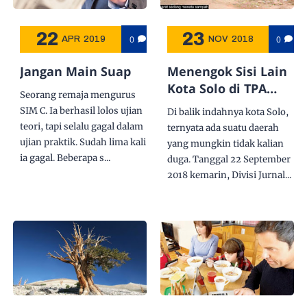
22
23
0
0
APR
2019
NOV
2018
Jangan Main Suap
Menengok Sisi Lain
Kota Solo di TPA
Seorang remaja mengurus
Putri Cempo
SIM C. Ia berhasil lolos ujian
Di balik indahnya kota Solo,
teori, tapi selalu gagal dalam
ternyata ada suatu daerah
ujian praktik. Sudah lima kali
yang mungkin tidak kalian
ia gagal. Beberapa s...
duga. Tanggal 22 September
2018 kemarin, Divisi Jurnal...