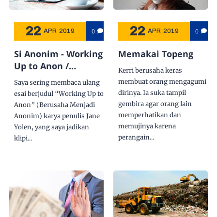
22
22
0
0
APR
2019
APR
2019
Si Anonim - Working
Memakai Topeng
Up to Anon /
Kerri berusaha keras
Berusaha Menjadi
membuat orang mengagumi
Saya sering membaca ulang
Anonim
dirinya. Ia suka tampil
esai berjudul “Working Up to
gembira agar orang lain
Anon” (Berusaha Menjadi
memperhatikan dan
Anonim) karya penulis Jane
memujinya karena
Yolen, yang saya jadikan
perangain...
klipi...