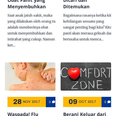
Menyembuhkan
Ditemukan
Saat anak jatuh sakit, maka
Bagaimana rasanya ketika kita
yang dilakukan oleh orang tua
kehilangan sesuatu yang
adalah memberinya obat
sangat penting bagi kita? Kita
untuk menyembuhkan dan
pasti akan merasa gelisah dan
istirahat yang cukup. Namun
berusaha untuk menca...
ket...
28
09
0
0
NOV
2017
OCT
2017
Waspada! Flu
Berani Keluar dari