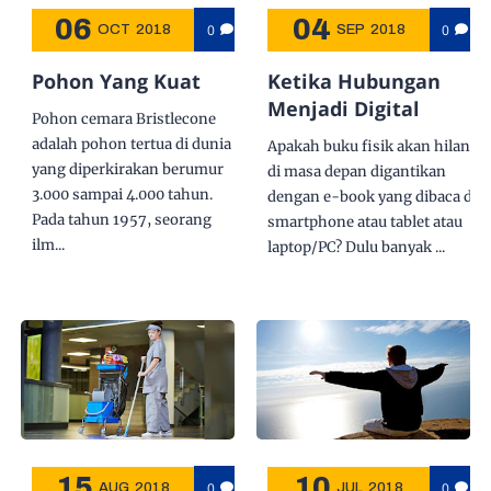
06
04
0
0
OCT
2018
SEP
2018
Pohon Yang Kuat
Ketika Hubungan
Menjadi Digital
Pohon cemara Bristlecone
adalah pohon tertua di dunia
Apakah buku fisik akan hilang
yang diperkirakan berumur
di masa depan digantikan
3.000 sampai 4.000 tahun.
dengan e-book yang dibaca di
Pada tahun 1957, seorang
smartphone atau tablet atau
ilm...
laptop/PC? Dulu banyak ...
15
10
0
0
AUG
2018
JUL
2018