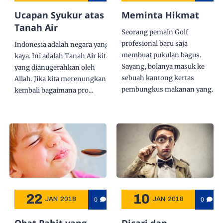
Ucapan Syukur atas
Meminta Hikmat
Tanah Air
Seorang pemain Golf
profesional baru saja
Indonesia adalah negara yang
membuat pukulan bagus.
kaya. Ini adalah Tanah Air kita
Sayang, bolanya masuk ke
yang dianugerahkan oleh
sebuah kantong kertas
Allah. Jika kita merenungkan
pembungkus makanan yang...
kembali bagaimana pro...
22
10
0
0
JAN
2018
JAN
2018
Obat Pahit yang
Dicari dan