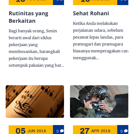
Rutinitas yang
Sehat Rohani
Berkaitan
Ketika Anda melakukan
perjalanan udara, sebelum
Bagi banyak orang, Senin
pesawat lepas landas, para
berarti awal dari siklus
pramugari dan pramugara
pekerjaan yang
biasanya memperagakan cara
membosankan, barangkali
menggunak...
pekerjaan itu berupa
setumpuk pakaian yang har...
05
27
0
0
JUN
2018
APR
2018