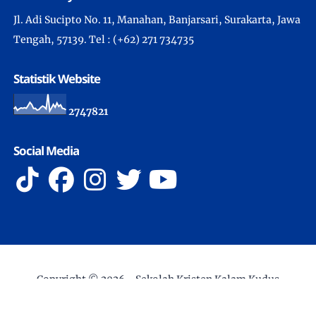
Jl. Adi Sucipto No. 11, Manahan, Banjarsari, Surakarta, Jawa
Tengah, 57139. Tel : (+62) 271 734735
Statistik Website
2
7
4
7
8
2
1
Social Media
Copyright ©
2026 -
Sekolah Kristen Kalam Kudus
Surakarta
- All Rights Reserved