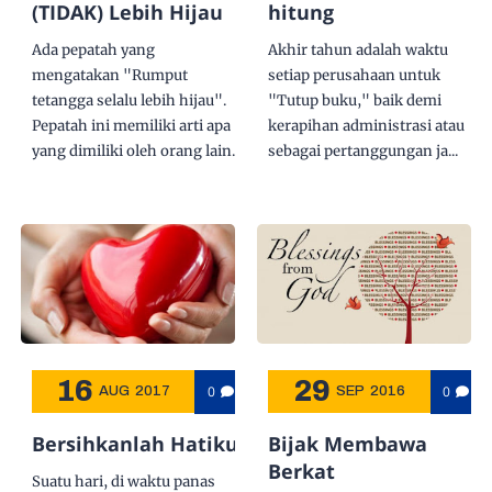
(TIDAK) Lebih Hijau
hitung
Ada pepatah yang
Akhir tahun adalah waktu
mengatakan "Rumput
setiap perusahaan untuk
tetangga selalu lebih hijau".
"Tutup buku," baik demi
Pepatah ini memiliki arti apa
kerapihan administrasi atau
yang dimiliki oleh orang lain...
sebagai pertanggungan ja...
16
29
0
0
AUG
2017
SEP
2016
Bersihkanlah Hatiku
Bijak Membawa
Berkat
Suatu hari, di waktu panas